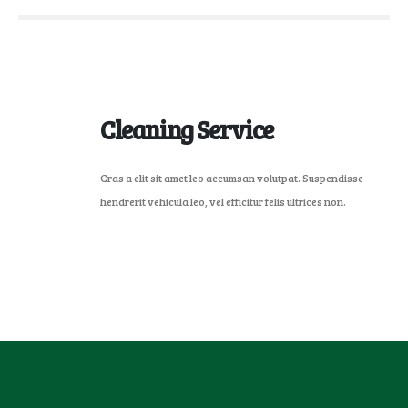
Cleaning Service
Cras a elit sit amet leo accumsan volutpat. Suspendisse
hendrerit vehicula leo, vel efficitur felis ultrices non.