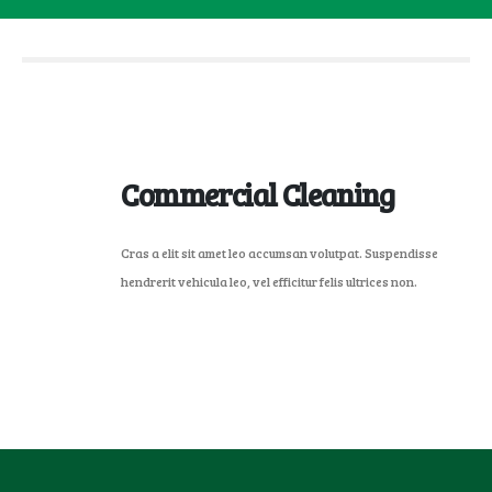
Commercial Cleaning
Cras a elit sit amet leo accumsan volutpat. Suspendisse
hendrerit vehicula leo, vel efficitur felis ultrices non.