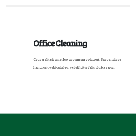
Office Cleaning
Cras a elit sit amet leo accumsan volutpat. Suspendisse
hendrerit vehicula leo, vel efficitur felis ultrices non.